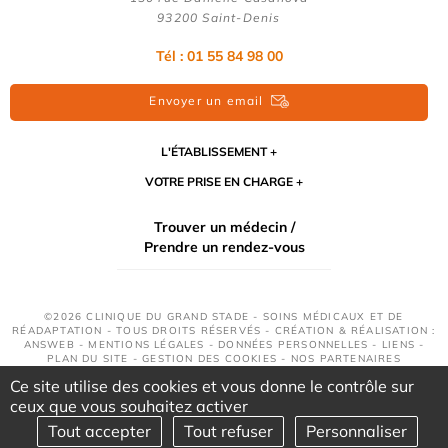
93200 Saint-Denis
Tél : 01 55 84 98 00
Envoyer un email
L'ÉTABLISSEMENT
VOTRE PRISE EN CHARGE
Trouver un médecin /
Prendre un rendez-vous
©2026 CLINIQUE DU GRAND STADE - SOINS MÉDICAUX ET DE
RÉADAPTATION - TOUS DROITS RÉSERVÉS - CRÉATION & RÉALISATION :
ANSWEB -
MENTIONS LÉGALES
-
DONNÉES PERSONNELLES
-
LIENS
-
PLAN DU SITE
-
GESTION DES COOKIES
-
NOS PARTENAIRES
Ce site utilise des cookies et vous donne le contrôle sur
ceux que vous souhaitez activer
Tout accepter
Tout refuser
Personnaliser