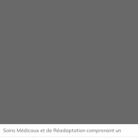
Panneau de gestion des cookies
L'établissement
ACCUEIL
L'ÉTABLISSEMENT
PRÉSENTATION
La Clinique du Grand
Stade
Située à Saint-Denis, la clinique est un établissement
Soins Médicaux et de Réadaptation comprenant un