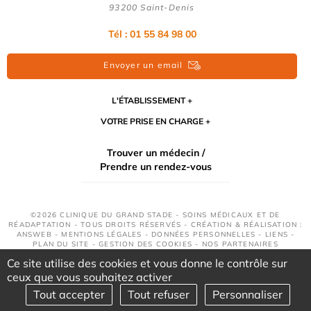
93200 Saint-Denis
Tél : 01 55 84 98 00
Envoyer un email
L'ÉTABLISSEMENT
VOTRE PRISE EN CHARGE
Trouver un médecin /
Prendre un rendez-vous
©2026 CLINIQUE DU GRAND STADE - SOINS MÉDICAUX ET DE
RÉADAPTATION - TOUS DROITS RÉSERVÉS - CRÉATION & RÉALISATION :
ANSWEB -
MENTIONS LÉGALES
-
DONNÉES PERSONNELLES
-
LIENS
-
PLAN DU SITE
-
GESTION DES COOKIES
-
NOS PARTENAIRES
Ce site utilise des cookies et vous donne le contrôle sur
ceux que vous souhaitez activer
Tout accepter
Tout refuser
Personnaliser