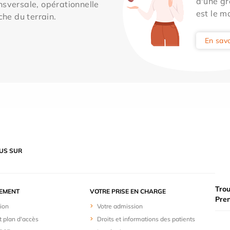
d'une gr
sversale, opérationnelle
est le m
che du terrain.
En savo
US SUR
Trou
SEMENT
VOTRE PRISE EN CHARGE
Pre
ion
Votre admission
t plan d'accès
Droits et informations des patients