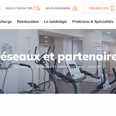
NOUS CONTACTER
NOUS REJOINDRE
PRENDRE RDV
 charge
Rééducation
La lombalgie
Praticiens & Spécialités
éseaux et partenair
ACCUEIL
RÉSEAUX ET PARTENAIRES
SOFCOT